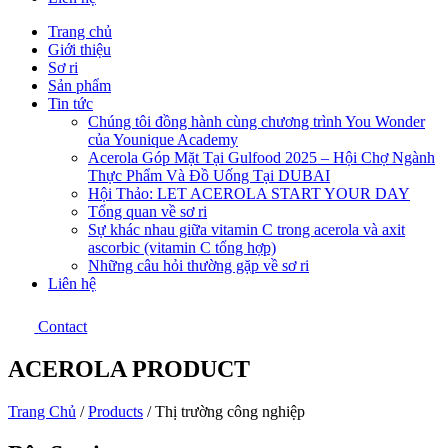
Trang chủ
Giới thiệu
Sơ ri
Sản phẩm
Tin tức
Chúng tôi đồng hành cùng chương trình You Wonder
của Younique Academy
Acerola Góp Mặt Tại Gulfood 2025 – Hội Chợ Ngành
Thực Phẩm Và Đồ Uống Tại DUBAI
Hội Thảo: LET ACEROLA START YOUR DAY
Tổng quan về sơ ri
Sự khác nhau giữa vitamin C trong acerola và axit
ascorbic (vitamin C tổng hợp)
Những câu hỏi thường gặp về sơ ri
Liên hệ
Contact
ACEROLA PRODUCT
Trang Chủ
/
Products
/
Thị trường công nghiệp