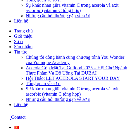
Sự khác nhau giữa vitamin C trong acerola và axit
ascorbic (vitamin C tổng hợp)
Những câu hỏi thường gặp về sơ ri
Liên hệ
Trang chủ
Giới thiệu
Sơ ri
Sản phẩm
Tin tức
Chúng tôi đồng hành cùng chương trình You Wonder
của Younique Academy
Acerola Góp Mặt Tại Gulfood 2025 – Hội Chợ Ngành
Thực Phẩm Và Đồ Uống Tại DUBAI
Hội Thảo: LET ACEROLA START YOUR DAY
Tổng quan về sơ ri
Sự khác nhau giữa vitamin C trong acerola và axit
ascorbic (vitamin C tổng hợp)
Những câu hỏi thường gặp về sơ ri
Liên hệ
Contact