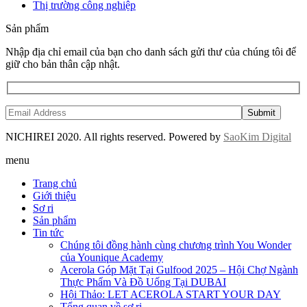
Thị trường công nghiệp
Sản phẩm
Nhập địa chỉ email của bạn cho danh sách gửi thư của chúng tôi để
giữ cho bản thân cập nhật.
NICHIREI 2020. All rights reserved. Powered by
SaoKim Digital
menu
Trang chủ
Giới thiệu
Sơ ri
Sản phẩm
Tin tức
Chúng tôi đồng hành cùng chương trình You Wonder
của Younique Academy
Acerola Góp Mặt Tại Gulfood 2025 – Hội Chợ Ngành
Thực Phẩm Và Đồ Uống Tại DUBAI
Hội Thảo: LET ACEROLA START YOUR DAY
Tổng quan về sơ ri