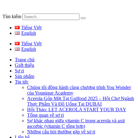
Tìm kiếm
Tiếng Việt
English
Tiếng Việt
English
Trang chủ
Giới thiệu
Sơ ri
Sản phẩm
Tin tức
Chúng tôi đồng hành cùng chương trình You Wonder
của Younique Academy
Acerola Góp Mặt Tại Gulfood 2025 – Hội Chợ Ngành
Thực Phẩm Và Đồ Uống Tại DUBAI
Hội Thảo: LET ACEROLA START YOUR DAY
Tổng quan về sơ ri
Sự khác nhau giữa vitamin C trong acerola và axit
ascorbic (vitamin C tổng hợp)
Những câu hỏi thường gặp về sơ ri
Liên hệ